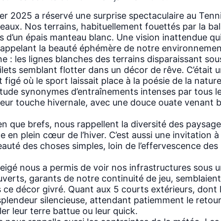
ier 2025 a réservé une surprise spectaculaire au Tenn
ux. Nos terrains, habituellement fouettés par la ball
 d’un épais manteau blanc. Une vision inattendue qui 
rappelant la beauté éphémère de notre environnemen
e : les lignes blanches des terrains disparaissant so
ilets semblant flotter dans un décor de rêve. C’était 
figé où le sport laissait place à la poésie de la natur
itude synonymes d’entraînements intenses par tous l
 leur touche hivernale, avec une douce ouate venant b
en que brefs, nous rappellent la diversité des paysag
e en plein cœur de l’hiver. C’est aussi une invitation à
eauté des choses simples, loin de l’effervescence de
igé nous a permis de voir nos infrastructures sous u
verts, garants de notre continuité de jeu, semblaien
ce décor givré. Quant aux 5 courts extérieurs, dont le
splendeur silencieuse, attendant patiemment le retou
er leur terre battue ou leur quick.