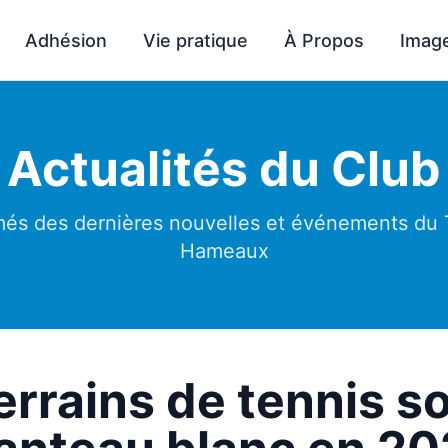
Adhésion
Vie pratique
À Propos
Imag
Actualités du Club
més des dernières nouvelles et événements du
Hameaux
errains de tennis s