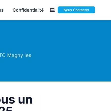
es
Confidentialité
Nous Contacter
 TC Magny les
ous un