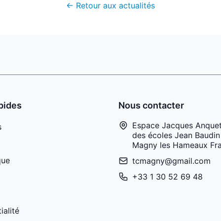
← Retour aux actualités
pides
Nous contacter
Espace Jacques Anquet
s
des écoles Jean Baudin
Magny les Hameaux Fr
que
tcmagny@gmail.com
+33 1 30 52 69 48
ialité