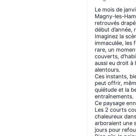
Le mois de janv
Magny-les-Hamea
retrouvés drapés
début d’année, 
Imaginez la scèn
immaculée, les f
rare, un moment 
couverts, d’hab
aussi eu droit à
alentours.
Ces instants, bi
peut offrir, mêm
quiétude et la b
entraînements.
Ce paysage enne
Les 2 courts cou
chaleureux dans 
arboraient une 
jours pour refoul