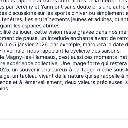
ge nous rappelle aussi les contraintes de la météo. Les
es par Jérémy et Yann ont sans doute pris une autre
es discussions sur les sports d’hiver ou simplement 
s fenêtres. Les entraînements jeunes et adultes, quan
égiant les espaces abrités.
bilité de jouer, cette vision reste gravée dans nos mém
ment de pause, un interlude enchanté avant de retro
ub. Le 5 janvier 2026, par exemple, marquera la date 
 hivernale, nous rappelant la cyclicité des saisons.
de Magny-les-Hameaux, c’est aussi ces moments inat
re expérience collective. Une image forte qui restera
025, un souvenir chaleureux à partager, même sous le
eige, un tableau vivant de la nature qui se rappelle à
tience et à l’émerveillement, deux valeurs précieuses
ins.