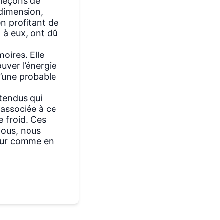
 leçons de
 dimension,
en profitant de
t à eux, ont dû
oires. Elle
uver l’énergie
d’une probable
tendus qui
 associée à ce
 froid. Ces
 nous, nous
, sur comme en