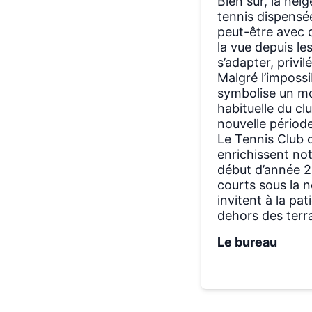
Bien sûr, la nei
tennis dispensé
peut-être avec d
la vue depuis le
s’adapter, privil
Malgré l’impossi
symbolise un mo
habituelle du cl
nouvelle période
Le Tennis Club 
enrichissent not
début d’année 2
courts sous la n
invitent à la pa
dehors des terra
Le bureau