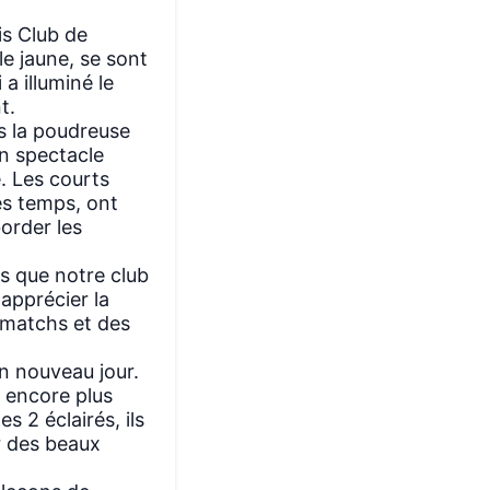
is Club de
e jaune, se sont
a illuminé le
t.
us la poudreuse
un spectacle
e. Les courts
es temps, ont
order les
es que notre club
 apprécier la
s matchs et des
n nouveau jour.
t encore plus
s 2 éclairés, ils
r des beaux